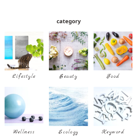
category
Lifestyle
Beauty
Food
Wellness
Ecology
Keyword