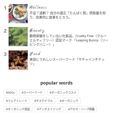
1
Wellness
不足？過剰？ 自分の適正「たんぱく質」摂取量を知
り、効果的に食事をとろう。
2
Beauty
動物実験をしていない化粧品、Cruelty Free（クルー
エルティフリー）認証マーク 「Leaping Bunny（リー
ピングバニー）」
3
Food
美容にうれしいスーパーフード「サチャインチナッ
ツ」
popular words
SDGs
スーパーフード
オーガニックコスメ
フェアトレード
サステナブル
オーガニック
オーガニック認証
アンチエイジング
アロマ・ハーブ図鑑