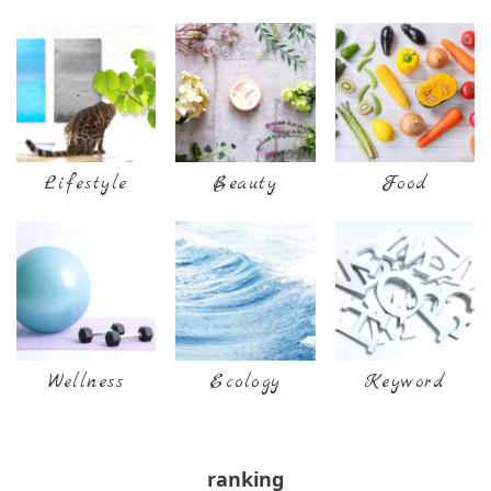
Lifestyle
Beauty
Food
Wellness
Ecology
Keyword
ranking