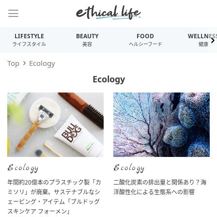
LIFESTYLE
BEAUTY
FOOD
WELLNES
ライフスタイル
美容
ヘルシーフード
健康
Top
Ecology
Ecology
Ecology
Ecology
年間約20億本のプラスチック製「カ
二酸化炭素の排出量と関係あり？海
ミソリ」が廃棄。サステナブルなシ
洋酸性化による生態系への影響
ェービング・アイテム「ブルドッグ
スキンケア フォーメン」