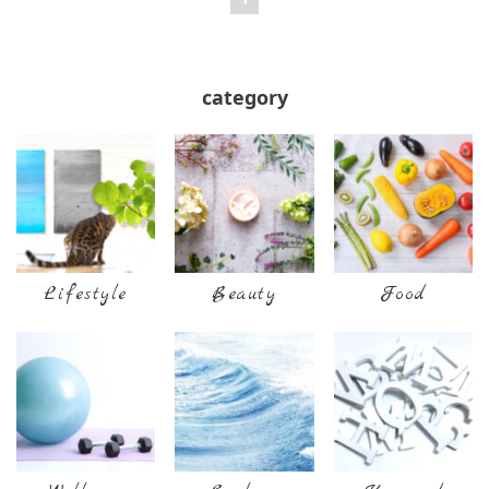
category
Lifestyle
Beauty
Food