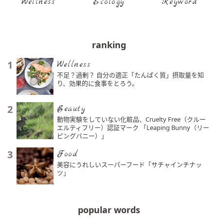
Wellness
Ecology
Keyword
ranking
1
Wellness
不足？過剰？ 自分の適正「たんぱく質」摂取量を知
り、効果的に食事をとろう。
2
Beauty
動物実験をしていない化粧品、Cruelty Free（クルー
エルティフリー）認証マーク 「Leaping Bunny（リー
ピングバニー）」
3
Food
美容にうれしいスーパーフード「サチャインチナッ
ツ」
popular words