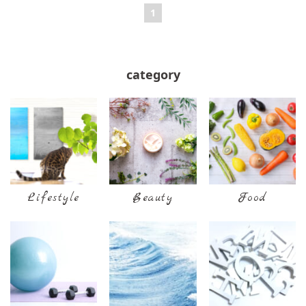
1
category
Lifestyle
Beauty
Food