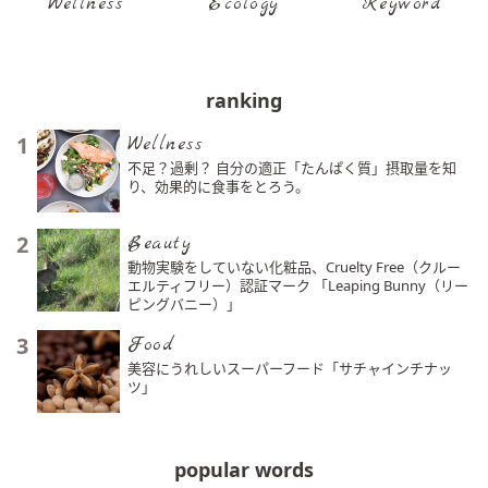
Wellness
Ecology
Keyword
ranking
1
Wellness
不足？過剰？ 自分の適正「たんぱく質」摂取量を知
り、効果的に食事をとろう。
2
Beauty
動物実験をしていない化粧品、Cruelty Free（クルー
エルティフリー）認証マーク 「Leaping Bunny（リー
ピングバニー）」
3
Food
美容にうれしいスーパーフード「サチャインチナッ
ツ」
popular words