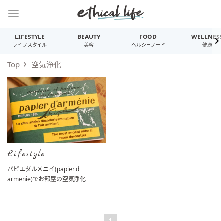
LIFESTYLE
BEAUTY
FOOD
WELLNES
ライフスタイル
美容
ヘルシーフード
健康
Top
空気浄化
Lifestyle
パピエダルメニイ(papier d
armenie)でお部屋の空気浄化
1