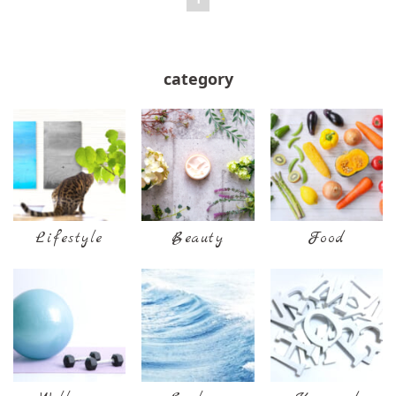
category
Lifestyle
Beauty
Food