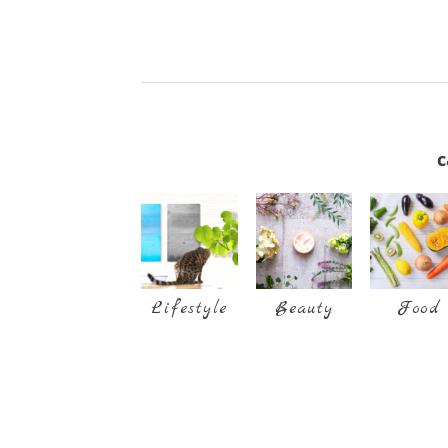
c
Lifestyle
Beauty
Food