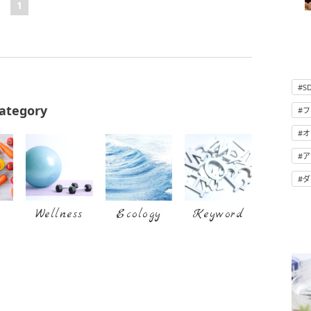
1
S
ategory
フ
オ
ア
ダ
Wellness
Ecology
Keyword