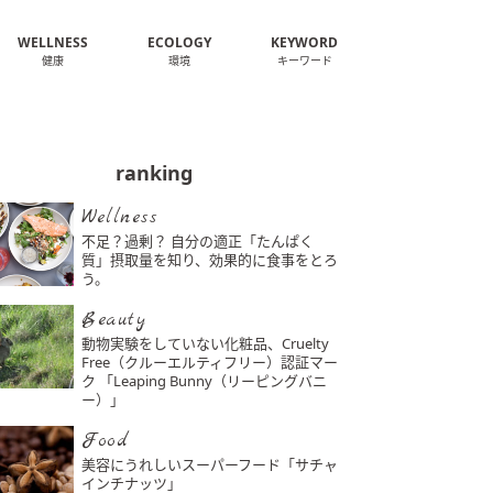
WELLNESS
ECOLOGY
KEYWORD
健康
環境
キーワード
ranking
Wellness
不足？過剰？ 自分の適正「たんぱく
質」摂取量を知り、効果的に食事をとろ
う。
Beauty
動物実験をしていない化粧品、Cruelty
Free（クルーエルティフリー）認証マー
ク 「Leaping Bunny（リーピングバニ
ー）」
Food
美容にうれしいスーパーフード「サチャ
インチナッツ」