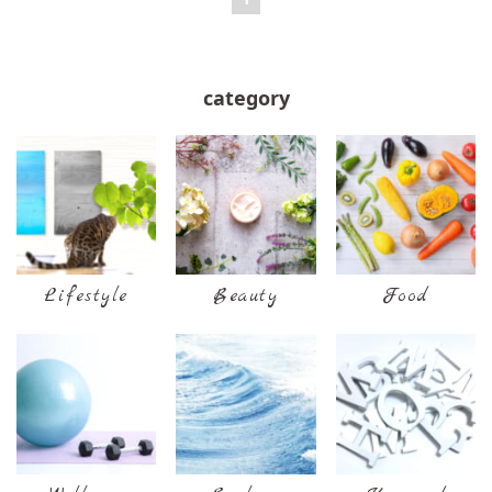
category
Lifestyle
Beauty
Food