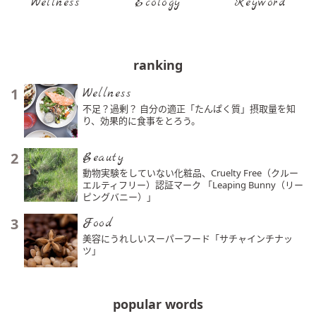
Wellness
Ecology
Keyword
ranking
1
Wellness
不足？過剰？ 自分の適正「たんぱく質」摂取量を知
り、効果的に食事をとろう。
2
Beauty
動物実験をしていない化粧品、Cruelty Free（クルー
エルティフリー）認証マーク 「Leaping Bunny（リー
ピングバニー）」
3
Food
美容にうれしいスーパーフード「サチャインチナッ
ツ」
popular words