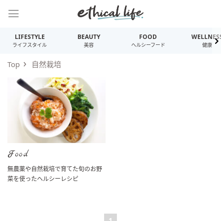
LIFESTYLE
BEAUTY
FOOD
WELLNES
ライフスタイル
美容
ヘルシーフード
健康
Top
自然栽培
Food
無農薬や自然栽培で育てた旬のお野
菜を使ったヘルシーレシピ
1