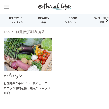
LIFESTYLE
BEAUTY
FOOD
WELLNES
ライフスタイル
美容
ヘルシーフード
健康
Top
非遺伝子組み換え
Lifestyle
有機野菜が手にとって買える。オー
ガニック食材を扱う東京のショップ
10店