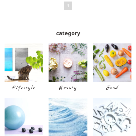
1
category
Lifestyle
Beauty
Food