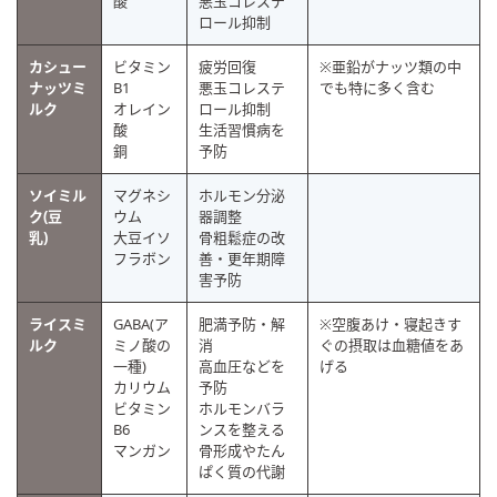
酸
悪玉コレステ
ロール抑制
カシュー
ビタミン
疲労回復
※亜鉛がナッツ類の中
ナッツミ
B1
悪玉コレステ
でも特に多く含む
ルク
オレイン
ロール抑制
酸
生活習慣病を
銅
予防
ソイミル
マグネシ
ホルモン分泌
ク(豆
ウム
器調整
乳)
大豆イソ
骨粗鬆症の改
フラボン
善・更年期障
害予防
ライスミ
GABA(ア
肥満予防・解
※空腹あけ・寝起きす
ルク
ミノ酸の
消
ぐの摂取は血糖値をあ
一種)
高血圧などを
げる
カリウム
予防
ビタミン
ホルモンバラ
B6
ンスを整える
マンガン
骨形成やたん
ぱく質の代謝