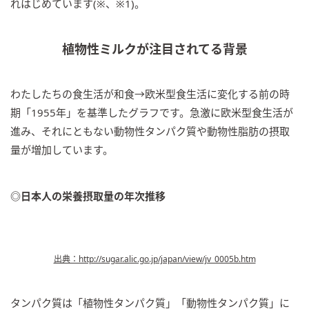
れはじめています(※、※1)。
植物性ミルクが注目されてる背景
わたしたちの食生活が和食→欧米型食生活に変化する前の時
期「1955年」を基準したグラフです。急激に欧米型食生活が
進み、それにともない動物性タンパク質や動物性脂肪の摂取
量が増加しています。
◎日本人の栄養摂取量の年次推移
出典：http://sugar.alic.go.jp/japan/view/jv_0005b.htm
タンパク質は「植物性タンパク質」「動物性タンパク質」に