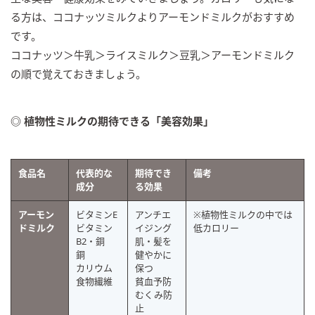
る方は、ココナッツミルクよりアーモンドミルクがおすすめ
です。
ココナッツ＞牛乳＞ライスミルク＞豆乳＞アーモンドミルク
の順で覚えておきましょう。
◎ 植物性ミルクの期待できる「美容効果」
食品名
代表的な
期待でき
備考
成分
る効果
アーモン
ビタミンE
アンチエ
※植物性ミルクの中では
ドミルク
ビタミン
イジング
低カロリー
B2・銅
肌・髪を
銅
健やかに
カリウム
保つ
食物繊維
貧血予防
むくみ防
止