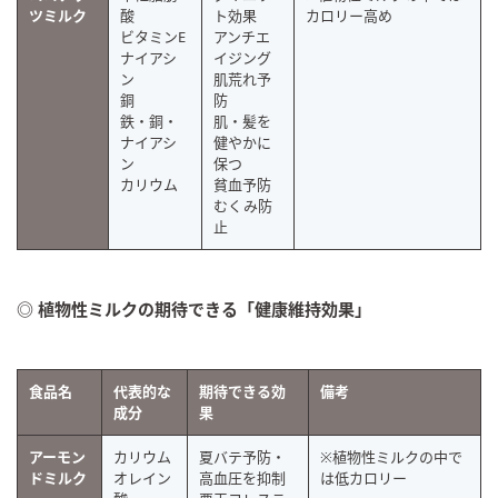
ツミルク
酸
ト効果
カロリー高め
ビタミンE
アンチエ
ナイアシ
イジング
ン
肌荒れ予
銅
防
鉄・銅・
肌・髪を
ナイアシ
健やかに
ン
保つ
カリウム
貧血予防
むくみ防
止
◎ 植物性ミルクの期待できる「健康維持効果」
食品名
代表的な
期待できる効
備考
成分
果
アーモン
カリウム
夏バテ予防・
※植物性ミルクの中で
ドミルク
オレイン
高血圧を抑制
は低カロリー