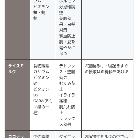
ウム
ホルモン
ビオチン
分泌器調
鉄・銅
整
銅
美肌効
果・白髪
対策
貧血防止
肌・髪を
健やかに
保つ
ライスミ
食物繊維
デトック
※空腹あけ・寝起きすぐ
ルク
カリウム
ス・整腸
の摂取は血糖値をあげる
ビタミン
効果
B1
むくみ防
ビタミン
止
B6
イライラ
GABA(アミ
緩和
ノ酸の一
肌荒れ防
種)
止
リラック
ス効果
ココナッ
中佐脂肪
ダイエッ
※植物性ミルクの中では