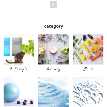
1
category
Lifestyle
Beauty
Food