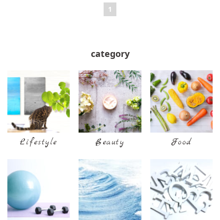
1
category
Lifestyle
Beauty
Food